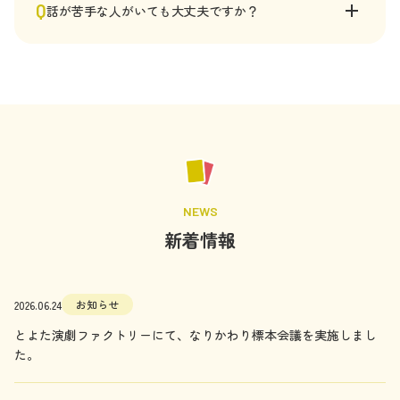
原則、東京都内か三重県内でしたら開催可能です。全国で
Q
話が苦手な人がいても大丈夫ですか？
の実施も積極的に進めています。まずは気軽にご相談くだ
さい
大丈夫です。ファシリテーターが場をコーディネートしま
すし、素の自分で話すことに抵抗があっても「ゲームだか
ら」「この役割というテイだから」という仕掛けによって
話しやすくなる方も一定いらっしゃいます。授業や研修と
いった「やらされている」シチュエーションでも、終わっ
たら楽しかった！という声を多数いただいています
NEWS
新着情報
お知らせ
2026.06.24
とよた演劇ファクトリーにて、なりかわり標本会議を実施しまし
た。