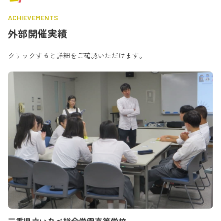
ACHIEVEMENTS
外部開催実績
クリックすると詳細をご確認いただけます。
武
三重県立いなべ総合学園高等学校