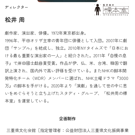
ディレクター
松井 周
劇作家、演出家、俳優。1972年東京都出身。
1996年、平田オリザ主宰の青年団に俳優として入団。2007年に劇
団「サンプル」を結成し、独立。2010年NYタイムズで「日本にお
ける最も重要な演出家の一人」と紹介された。2011年『自慢の息
子』で岸田國士戯曲賞受賞。作品が伊、仏、米、台湾、韓国で翻
訳上演され、国内外で高い評価を受けている。またNHKの脚本開
発特化チーム〈WDR〉メンバーに選ばれ、NHK土曜ドラマ『3000
万』の脚本を手がける。2020年より「演劇」を通して世の中に思
いをめぐらそうと立ち上げたスタディ・グループ、「松井周の標
本室」を運営している。
企画制作
三重県文化会館［指定管理者：公益財団法人三重県文化振興事業