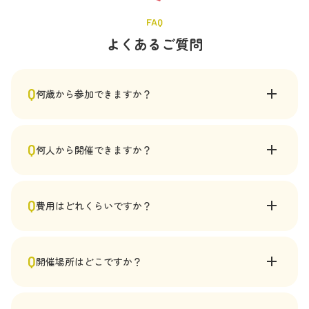
FAQ
よくあるご質問
Q
何歳から参加できますか？
15歳以上を推奨していますが、小学4年生でも楽しくご参加
Q
何人から開催できますか？
いただけた実績がございます。事前に参加者の傾向をお伝
えいただければ、テーマやカード内容を調整いたします
6名から開催可能です。最大80名の実施実績がございます
Q
費用はどれくらいですか？
（1グループ10名まで、グループの数だけファシリテーター
が必要になります）
参加人数（必要なファシリテーター数）に応じ異なります
Q
開催場所はどこですか？
ので、都度ご相談ください